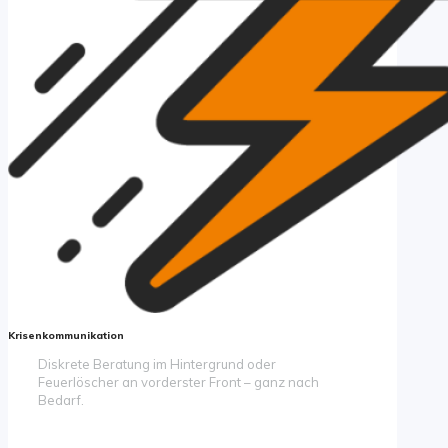
Krisenkommunikation
Diskrete Beratung im Hintergrund oder
Feuerlöscher an vorderster Front – ganz nach
Bedarf.