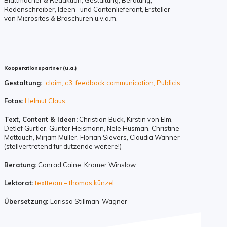
Redenschreiber, Ideen- und Contenlieferant, Ersteller
von Microsites & Broschüren u.v.a.m.
Kooperationspartner (u.a.)
Gestaltung:
claim,
c3,
f
e
edback communication,
Publicis
Fotos:
Helmut Claus
Text, Content & Ideen:
Christian Buck, Kirstin von Elm,
Detlef Gürtler, Günter Heismann, Nele Husman, Christine
Mattauch, Mirjam Müller, Florian Sievers, Claudia Wanner
(stellvertretend für dutzende weitere!)
Beratung:
Conrad Caine, Kramer Winslow
Lektorat:
textteam – thomas künzel
Übersetzung:
Larissa Stillman-Wagner