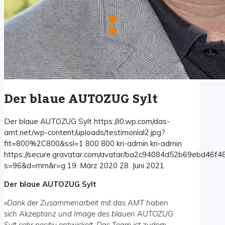
Der blaue AUTOZUG Sylt
Der blaue AUTOZUG Sylt
https://i0.wp.com/das-
amt.net/wp-content/uploads/testimonial2.jpg?
fit=800%2C800&ssl=1
800
800
kri-admin
kri-admin
https://secure.gravatar.com/avatar/ba2c94084d52b69ebd46f
s=96&d=mm&r=g
19. März 2020
28. Juni 2021
Der blaue AUTOZUG Sylt
»
Dank der Zusammenarbeit mit das AMT haben
sich Akzeptanz und Image des blauen AUTOZUG
Sylt sehr positiv entwickelt. Das Team ist zudem