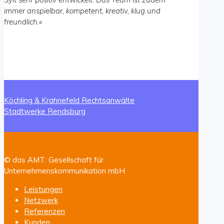
immer anspielbar, kompetent, kreativ, klug und
freundlich.
«
Köchling & Krahnefeld Rechtsanwälte
Stadtwerke Rendsburg
© das AMT: Gesellschaft für
Unternehmenskommunikation mbH
Leistungen
Netzwerk
Referenzen
Kunden